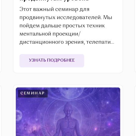
Этот важный семинар для
продвинутых исследователей. Мы
пойдем дальше простых техник
ментальной проекции/
дистанционного зрения, телепатии
и исцеления и исследуем более
объемные процессы.
УЗНАТЬ ПОДРОБНЕЕ
СЕМИНАР