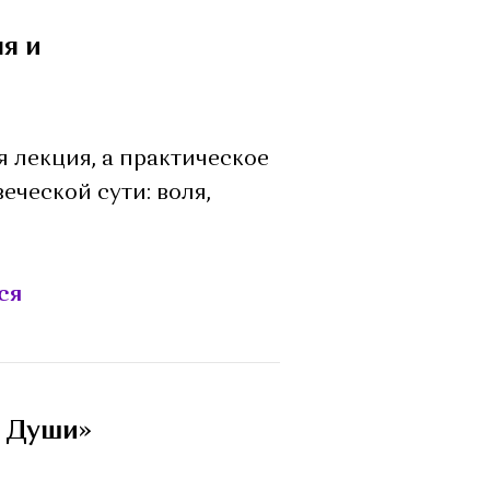
я и
я лекция, а практическое
ческой сути: воля,
ся
я Души»